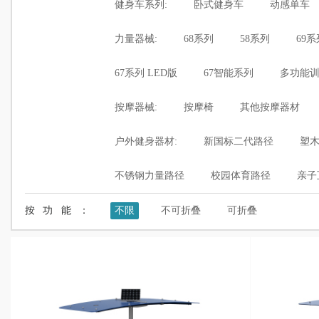
健身车系列:
卧式健身车
动感单车
力量器械:
68系列
58系列
69系
67系列 LED版
67智能系列
多功能
按摩器械:
按摩椅
其他按摩器材
户外健身器材:
新国标二代路径
塑
不锈钢力量路径
校园体育路径
亲子
按功能：
不限
不可折叠
可折叠