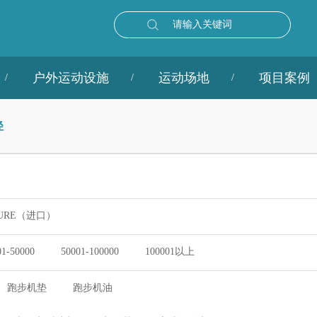
请输入关键词
户外运动设施
运动场地
项目案例
径
URE（进口）
01-50000
50001-100000
100001以上
跑步机垫
跑步机油