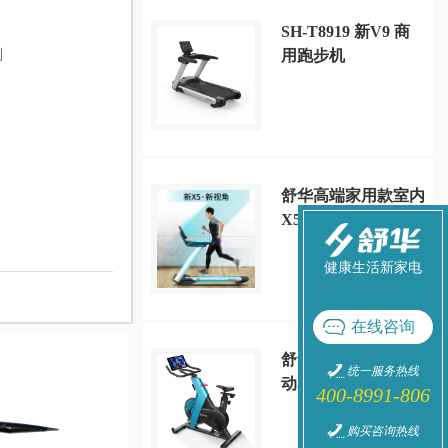
SH-T8919 新V9 商
列
用跑步机
舒华高端家用款室内
X5大型跑步机静音
减震多功能健身房
SH-T6500
健康生活新家电
在线咨询
舒华家用A5-S智能
统一服务热线
动感单车运动健身器
400-8991-806
材 SH-B599
购买咨询热线