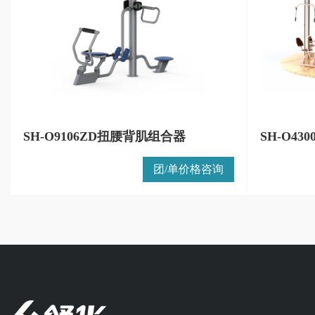
SH-O9106ZD扭腰背肌组合器
SH-O4
团/单价格咨询