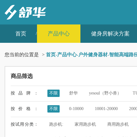
首页
产品中心
健身房解决方案
您当前的位置是
>
首页
-
产品中心
-
户外健身器材
-
智能高端路
商品筛选
按品牌：
不限
舒华
yesoul（野小兽）
T
按价格：
不限
0-10000
10001-20000
200
按试用分类：
跑步机:
家用跑步机
商用跑步机