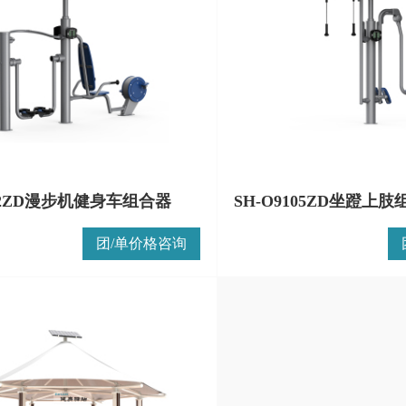
102ZD漫步机健身车组合器
SH-O9105ZD坐蹬上
团/单价格咨询