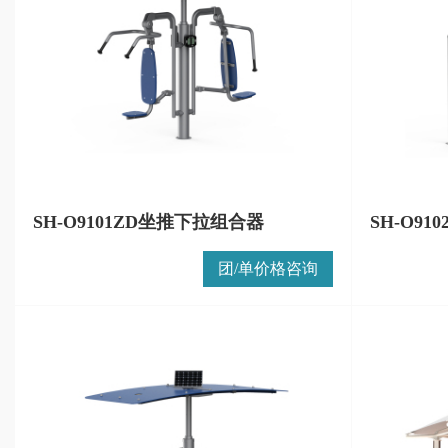
SH-O9101ZD坐推下拉组合器
SH-O9
团/单价格咨询