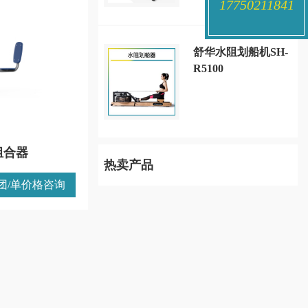
17750211841
舒华水阻划船机SH-
R5100
肢组合器
热卖产品
团/单价格咨询