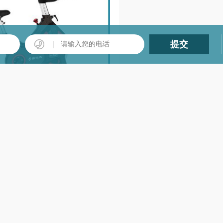
舒华动感单车家用静音室内健身自行车商用运动健身房器材8860S
团/单价格咨询