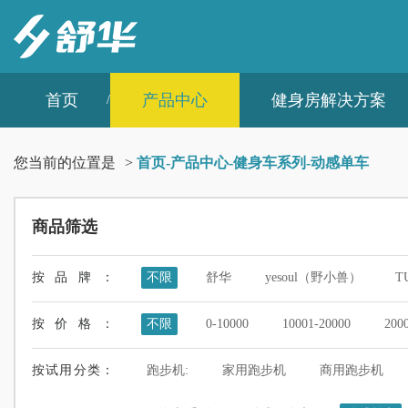
首页
产品中心
健身房解决方案
您当前的位置是
>
首页
-
产品中心
-
健身车系列
-
动感单车
商品筛选
按品牌：
不限
舒华
yesoul（野小兽）
T
按价格：
不限
0-10000
10001-20000
200
按试用分类：
跑步机:
家用跑步机
商用跑步机