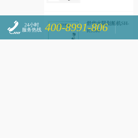
舒华水阻划船机SH-
400-8991-806
24小时
服务热线
R5100
热卖产品