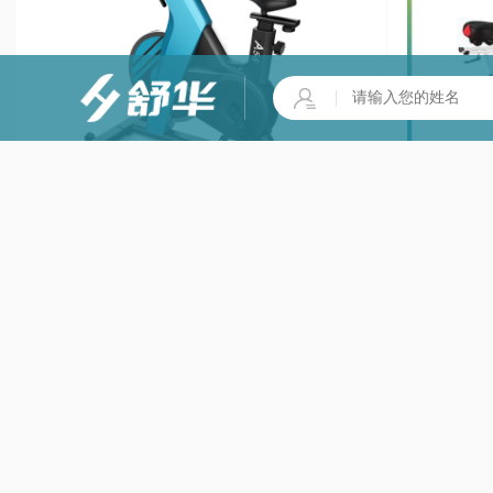
舒华家用A5-S智能动感单车运动健身器材 SH-B599
团/单价格咨询