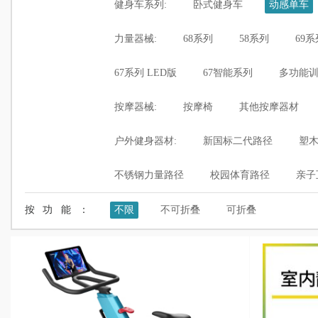
健身车系列:
卧式健身车
动感单车
力量器械:
68系列
58系列
69系
67系列 LED版
67智能系列
多功能
按摩器械:
按摩椅
其他按摩器材
户外健身器材:
新国标二代路径
塑
不锈钢力量路径
校园体育路径
亲子
按功能：
不限
不可折叠
可折叠