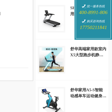
统一服务热线
SH-T8919 新V9 商
400-8991-806
列
用跑步机
购买咨询热线
17750211841
舒华高端家用款室内
X5大型跑步机静音
减震多功能健身房
SH-T6500
舒华家用A5-S智能
动感单车运动健身器
材 SH-B599