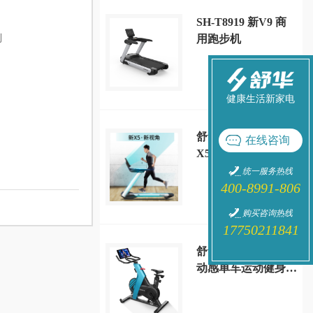
SH-T8919 新V9 商
列
用跑步机
健康生活新家电
舒华高端家用款室内
在线咨询
X5大型跑步机静音
减震多功能健身房
统一服务热线
400-8991-806
SH-T6500
购买咨询热线
17750211841
舒华家用A5-S智能
动感单车运动健身器
材 SH-B599