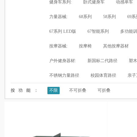
健身车系列:
卧式健身车
动感单车
力量器械:
68系列
58系列
69系
67系列 LED版
67智能系列
多功能
按摩器械:
按摩椅
其他按摩器材
户外健身器材:
新国标二代路径
塑
不锈钢力量路径
校园体育路径
亲子
按功能：
不限
不可折叠
可折叠