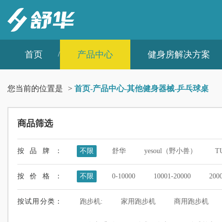
首页
产品中心
健身房解决方案
您当前的位置是
>
首页
-
产品中心
-
其他健身器械
-
乒乓球桌
商品筛选
按品牌：
不限
舒华
yesoul（野小兽）
T
按价格：
不限
0-10000
10001-20000
200
按试用分类：
跑步机:
家用跑步机
商用跑步机