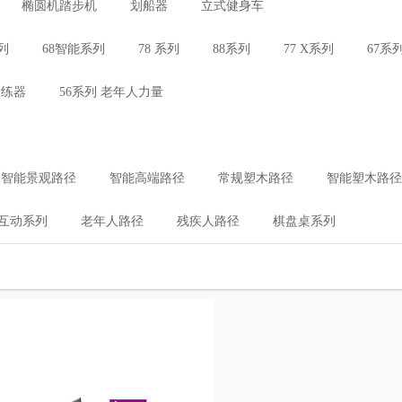
椭圆机踏步机
划船器
立式健身车
列
68智能系列
78 系列
88系列
77 X系列
67系
训练器
56系列 老年人力量
木智能景观路径
智能高端路径
常规塑木路径
智能塑木路径
互动系列
老年人路径
残疾人路径
棋盘桌系列