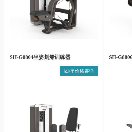
SH-G8804坐姿划船训练器
SH-G8
团/单价格咨询