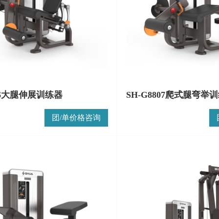
806大腿伸展训练器
SH-G8807爬式腿弯举
团/单价格咨询