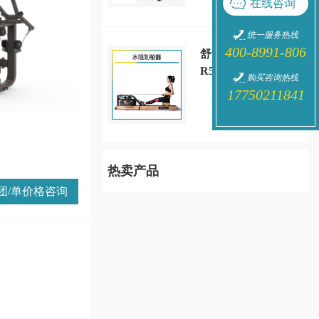
在线咨询
统一服务热线
400-8991-806
舒华水阻划船机SH-
R5100
购买咨询热线
17750211841
热卖产品
团/单价格咨询