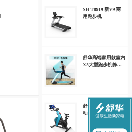
SH-T8919 新V9 商
列
用跑步机
舒华高端家用款室内
X5大型跑步机静音
减震多功能健身房
SH-T6500
舒华家用A5-S智能
动感单车运动健身器
健康生活新家电
材 SH-B599