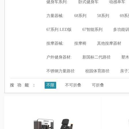
健身车系列:
卧式健身车
动感单车
力量器械:
68系列
58系列
69系
67系列 LED版
67智能系列
多功能
按摩器械:
按摩椅
其他按摩器材
户外健身器材:
新国标二代路径
塑
不锈钢力量路径
校园体育路径
亲子
按功能：
不限
不可折叠
可折叠