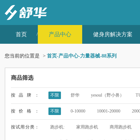
首页
产品中心
健身房解决方案
您当前的位置是
>
首页
-
产品中心
-
力量器械
-
88系列
商品筛选
按品牌：
不限
舒华
yesoul（野小兽）
T
按价格：
不限
0-10000
10001-20000
200
按试用分类：
跑步机:
家用跑步机
商用跑步机