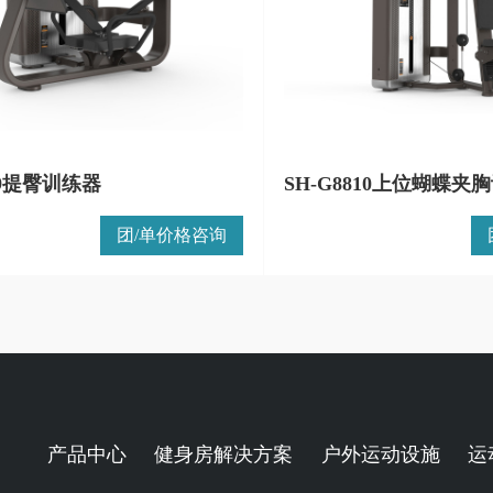
809提臀训练器
SH-G8810上位蝴蝶夹
团/单价格咨询
产品中心
健身房解决方案
户外运动设施
运