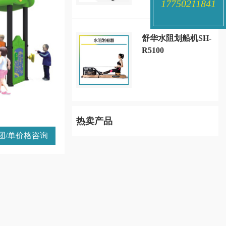
17750211841
舒华水阻划船机SH-
R5100
热卖产品
团/单价格咨询