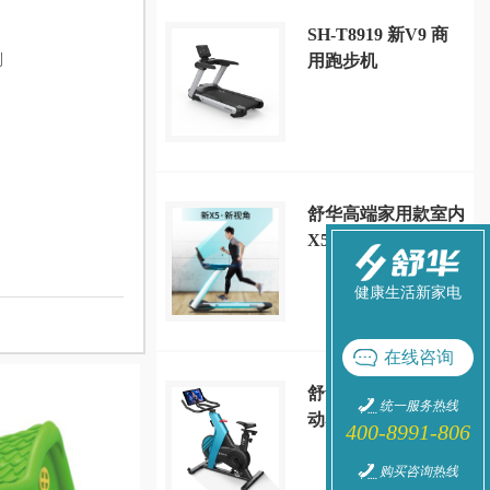
SH-T8919 新V9 商
列
用跑步机
舒华高端家用款室内
X5大型跑步机静音
减震多功能健身房
SH-T6500
健康生活新家电
在线咨询
舒华家用A5-S智能
统一服务热线
动感单车运动健身器
400-8991-806
材 SH-B599
购买咨询热线