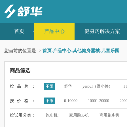
首页
产品中心
健身房解决方案
您当前的位置是
>
首页
-
产品中心
-
其他健身器械
-
儿童乐园
商品筛选
按品牌：
不限
舒华
yesoul（野小兽）
T
按价格：
不限
0-10000
10001-20000
200
按试用分类：
跑步机:
家用跑步机
商用跑步机