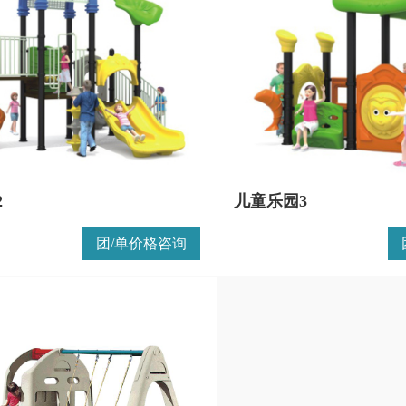
2
儿童乐园3
团/单价格咨询