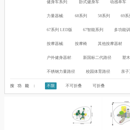
健身车系列:
卧式健身车
动感单车
力量器械:
68系列
58系列
69系
67系列 LED版
67智能系列
多功能
按摩器械:
按摩椅
其他按摩器材
户外健身器材:
新国标二代路径
塑
不锈钢力量路径
校园体育路径
亲子
按功能：
不限
不可折叠
可折叠