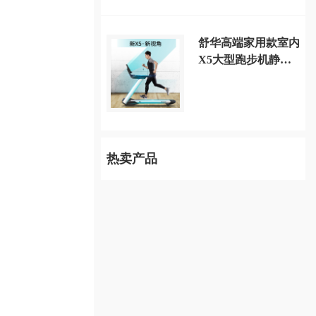
舒华高端家用款室内
X5大型跑步机静音
减震多功能健身房
SH-T6500
热卖产品