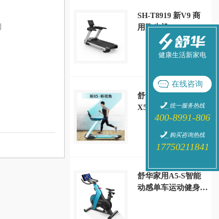
SH-T8919 新V9 商
列
用跑步机
健康生活新家电
在线咨询
舒华高端家用款室内
统一服务热线
X5大型跑步机静音
400-8991-806
减震多功能健身房
SH-T6500
购买咨询热线
17750211841
舒华家用A5-S智能
动感单车运动健身器
材 SH-B599