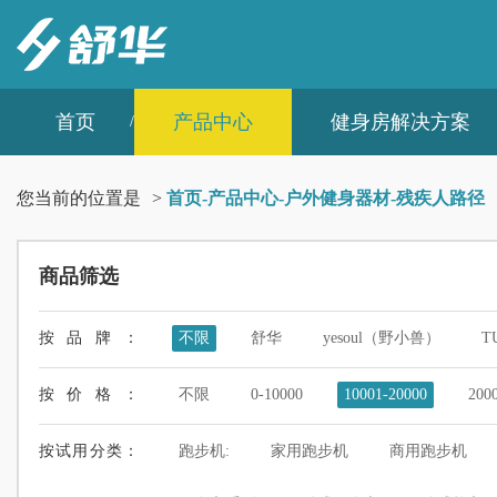
首页
产品中心
健身房解决方案
您当前的位置是
>
首页
-
产品中心
-
户外健身器材
-
残疾人路径
商品筛选
按品牌：
不限
舒华
yesoul（野小兽）
T
按价格：
不限
0-10000
10001-20000
200
按试用分类：
跑步机:
家用跑步机
商用跑步机