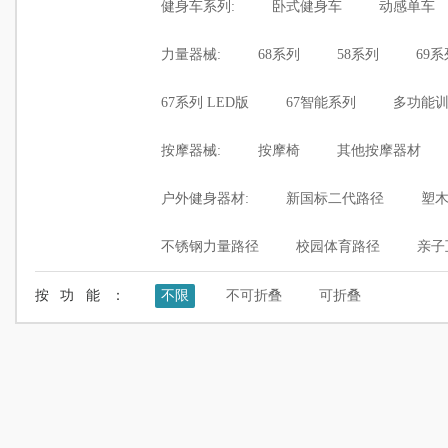
健身车系列:
卧式健身车
动感单车
力量器械:
68系列
58系列
69系
67系列 LED版
67智能系列
多功能
按摩器械:
按摩椅
其他按摩器材
户外健身器材:
新国标二代路径
塑
不锈钢力量路径
校园体育路径
亲子
按功能：
不限
不可折叠
可折叠