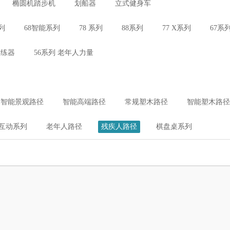
椭圆机踏步机
划船器
立式健身车
列
68智能系列
78 系列
88系列
77 X系列
67系
训练器
56系列 老年人力量
木智能景观路径
智能高端路径
常规塑木路径
智能塑木路径
互动系列
老年人路径
残疾人路径
棋盘桌系列